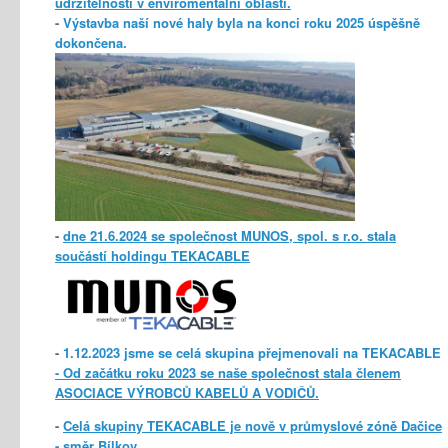
udržitelnosti v enviromentální oblasti.
-
Výstavba naší nové haly byla na konci roku 2025 úspěšně
dokončena.
-
dne 21.6.2024 se společnost MUNOS, spol. s r.o. stala
součástí holdingu TEKACABLE
-
1.12.2023 jsme se celá skupina přejmenovali na TEKACABLE
- Od začátku roku 2023 se naše společnost stala členem
ASOCIACE VÝROBCŮ KABELŮ A VODIČŮ.
-
Celá skupiny TEKACABLE je nově v průmyslové zóně Dačice
- směr Bílkov.