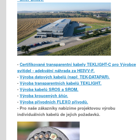
-
Certifikované transparentní kabely TEKLIGHT-C pro Výrobce
svítidel - adekvátní náhrada za H03VV-F.
-
Výroba datových kabelů (např. TEK-DATAPAR).
-
Výroba transparentních kabelů TEKLIGHT.
-
Výroba kabelů SROS a SROM.
-
Výroba kroucených šňůr.
-
Výroba přívodních FLEXO přívodů.
- Pro naše zákazníky nabízíme projektovou výrobu
individuálních kabelů de jejich požadavků.