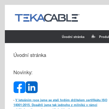
Skip
to
content
Úvodní stránka
Produ
Úvodní stránka
Novinky:
-
V letošním roce jsme se stali hrdým držitelem certifikátu ISO
14001:2015. Dosáhli jsme tak jednoho z milníků v rámci