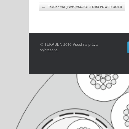
Post navigation
←
TekControl (1x2x0,25)+3G1,5 DMX POWER GOLD
© TEKABEN 2016 Všechna práva
vyhrazena.