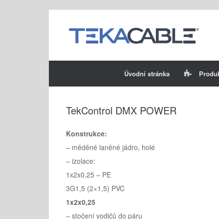
Skip
to
content
Úvodní stránka
Produ
TekControl DMX POWER
Konstrukce:
– měděné laněné jádro, holé
– izolace:
1x2x0,25 – PE
3G1,5 (2×1,5) PVC
1x2x0,25
– stočení vodičů do páru