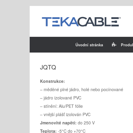
Skip
to
content
Úvodní stránka
Produ
JQTQ
Konstrukce:
– měděné plné jádro, holé nebo pocínované
– jádro izolované PVC
– stínění: Alu/PET fólie
– vnější plášť izolován PVC
Jmenovité napětí:
do 250 V
Teplota:
-5°C do +70°C