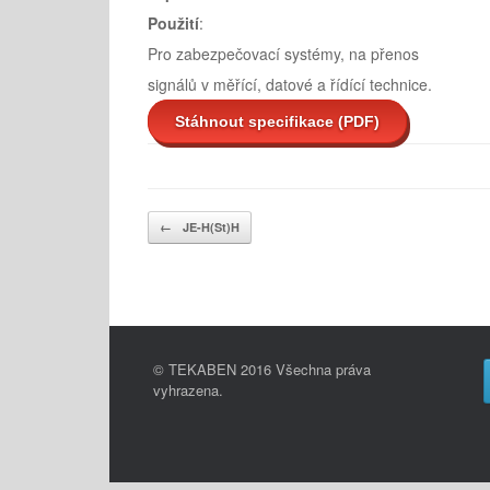
Použití
:
Pro zabezpečovací systémy, na přenos
signálů v měřící, datové a řídící technice.
Stáhnout specifikace (PDF)
Post navigation
←
JE-H(St)H
© TEKABEN 2016 Všechna práva
vyhrazena.