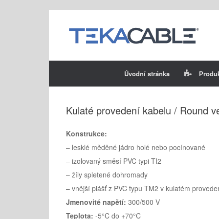
Skip
to
content
Úvodní stránka
Produ
Kulaté provedení kabelu / Round v
Konstrukce:
– lesklé měděné jádro holé nebo pocínované
– izolovaný směsí PVC typi TI2
– žíly spletené dohromady
– vnější plášť z PVC typu TM2 v kulatém provede
Jmenovité napětí:
300/500 V
Teplota:
-5°C do +70°C