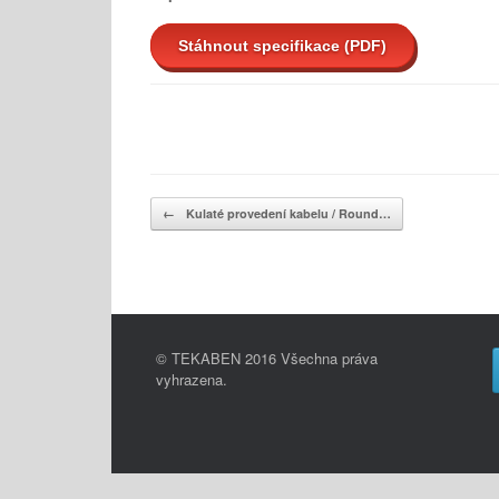
Stáhnout specifikace (PDF)
Post navigation
←
Kulaté provedení kabelu / Round…
© TEKABEN 2016 Všechna práva
vyhrazena.