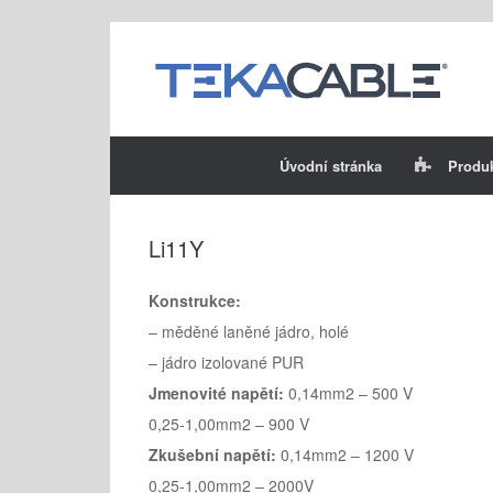
Skip
to
content
Úvodní stránka
Produ
Li11Y
Konstrukce:
– měděné laněné jádro, holé
– jádro izolované PUR
Jmenovité napětí:
0,14mm2 – 500 V
0,25-1,00mm2 – 900 V
Zkušební napětí:
0,14mm2 – 1200 V
0,25-1,00mm2 – 2000V