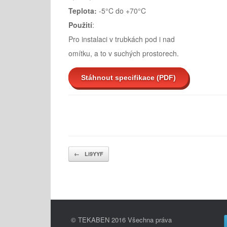
Teplota:
-5°C do +70°C
Použití
:
Pro instalaci v trubkách pod i nad
omítku, a to v suchých prostorech.
Stáhnout specifikace (PDF)
Post navigation
←
Li9YYF
© TEKABEN 2016 Všechna práva