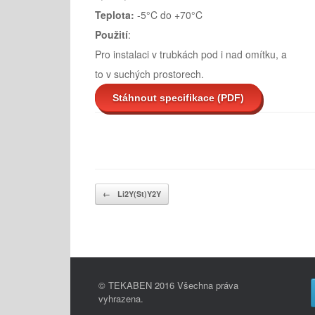
Teplota:
-5°C do +70°C
Použití
:
Pro instalaci v trubkách pod i nad omítku, a
to v suchých prostorech.
Stáhnout specifikace (PDF)
Post navigation
←
Li2Y(St)Y2Y
© TEKABEN 2016 Všechna práva
vyhrazena.