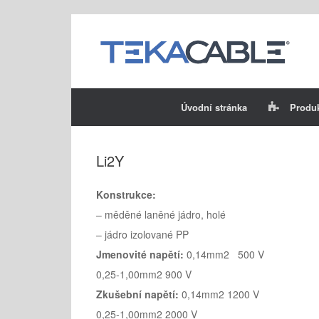
Skip
to
content
Úvodní stránka
Produ
Li2Y
Konstrukce:
– měděné laněné jádro, holé
– jádro izolované PP
Jmenovité napětí:
0,14mm2 500 V
0,25-1,00mm2 900 V
Zkušební napětí:
0,14mm2 1200 V
0,25-1,00mm2 2000 V