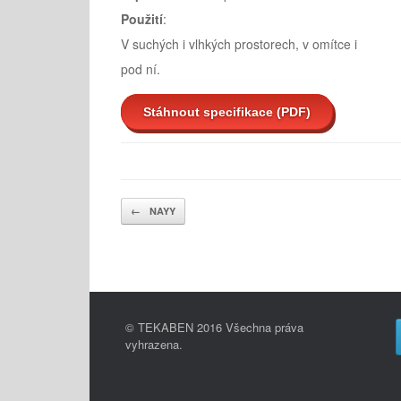
Použití
:
V suchých i vlhkých prostorech, v omítce i
pod ní.
Stáhnout specifikace (PDF)
Post navigation
←
NAYY
© TEKABEN 2016 Všechna práva
vyhrazena.