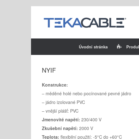
Skip
to
content
Úvodní stránka
Produ
NYIF
Konstrukce:
– měděné holé nebo pocínované pevné jádro
– jádro izolované PVC
– vnější plášť: PVC
Jmenovité napětí:
230/400 V
Zkušební napětí:
2000 V
Teplota:
flexibilní použití: -5°C do +60°C