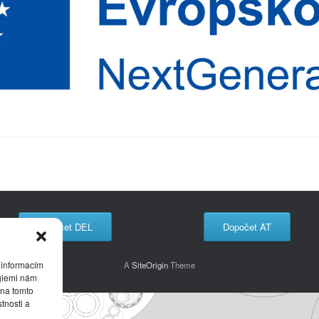
Dopočet DEL
Dopočet AT
 informacím
A
SiteOrigin
Theme
ogiemi nám
 na tomto
tnosti a