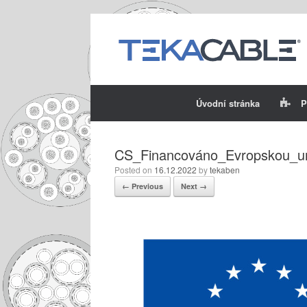
Skip
to
content
Úvodní stránka
P
CS_Financováno_Evropskou_
Posted on
16.12.2022
by
tekaben
← Previous
Next →