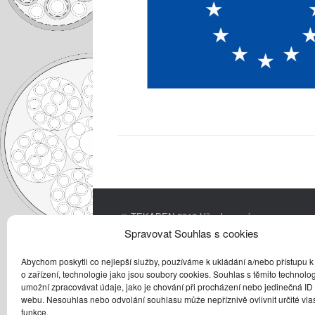
© TEKABEN 2016 Všechna práva
vyhrazena.
Spravovat Souhlas s cookies
Abychom poskytli co nejlepší služby, používáme k ukládání a/nebo přístupu k
o zařízení, technologie jako jsou soubory cookies. Souhlas s těmito technol
umožní zpracovávat údaje, jako je chování při procházení nebo jedinečná ID
webu. Nesouhlas nebo odvolání souhlasu může nepříznivě ovlivnit určité vlas
funkce.