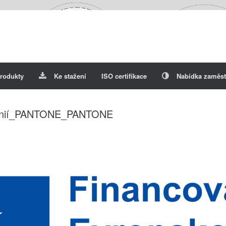
rodukty
Ke stažení
ISO certifikace
Nabídka zaměst
unií_PANTONE_PANTONE