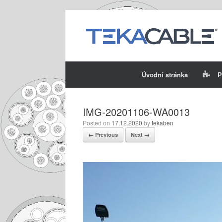
Skip
to
content
Úvodní stránka
P
IMG-20201106-WA0013
Posted on
17.12.2020
by
tekaben
← Previous
Next →