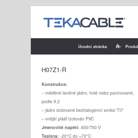
Skip
to
content
Úvodní stránka
Produ
H07Z1-R
Konstrukce:
– měděné laněné jádro, holé nebo pocínované,
podle tř.2
– jádro izolované bezhalogenní směsí TI7
– vnější plášť izolován PVC
Jmenovité napětí:
450/750 V
Teplota:
-20°C do +70°C