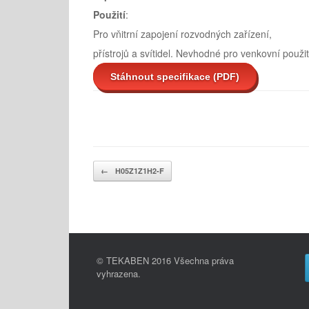
Použití
:
Pro vňitrní zapojení rozvodných zařízení,
přístrojů a svítidel. Nevhodné pro venkovní použit
Stáhnout specifikace (PDF)
Post navigation
←
H05Z1Z1H2-F
© TEKABEN 2016 Všechna práva
vyhrazena.