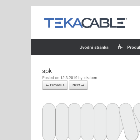
Skip
to
content
Úvodní stránka
Produ
spk
Posted on
12.3.2019
by
tekaben
← Previous
Next →