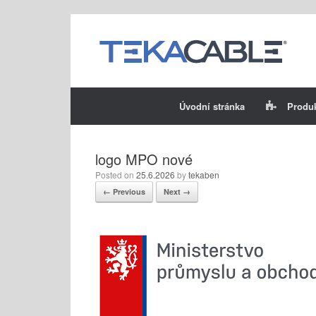
Skip
to
content
Úvodní stránka
Produ
logo MPO nové
Posted on
25.6.2026
by
tekaben
← Previous
Next →