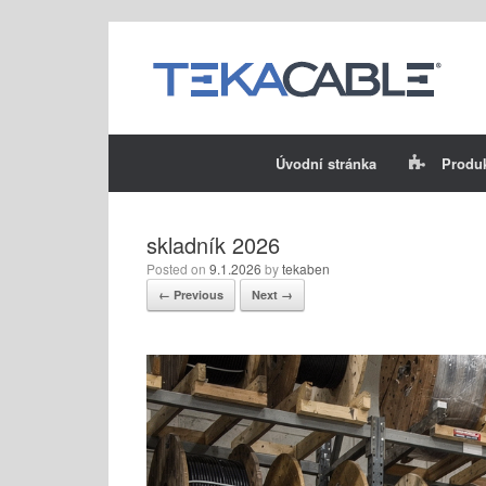
Skip
to
content
Úvodní stránka
Produ
skladník 2026
Posted on
9.1.2026
by
tekaben
← Previous
Next →