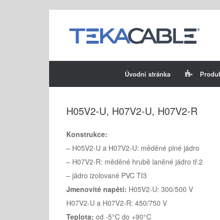
Skip
to
content
Úvodní stránka
Produ
H05V2-U, H07V2-U, H07V2-R
Konstrukce:
– H05V2-U a H07V2-U: měděné plné jádro
– H07V2-R: měděné hrubě laněné jádro tř.2
– jádro izolované PVC TI3
Jmenovité napětí:
H05V2-U: 300/500 V
H07V2-U a H07V2-R: 450/750 V
Teplota:
od -5°C do +90°C