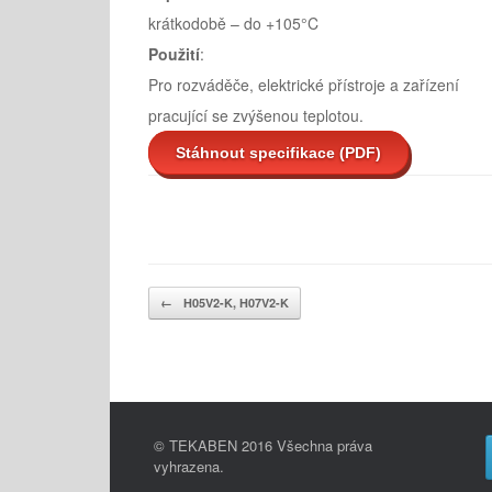
krátkodobě – do +105°C
Použití
:
Pro rozváděče, elektrické přístroje a zařízení
pracující se zvýšenou teplotou.
Stáhnout specifikace (PDF)
Post navigation
←
H05V2-K, H07V2-K
© TEKABEN 2016 Všechna práva
vyhrazena.